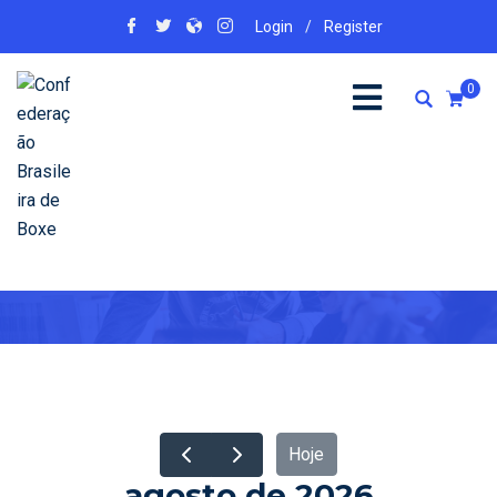
Login
/
Register
0
Calendário Eventos
Home
Calendário Eventos
Hoje
agosto de 2026