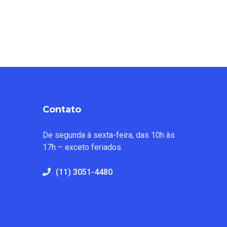
Contato
De segunda à sexta-feira, das 10h às
17h – exceto feriados.
(11) 3051-4480