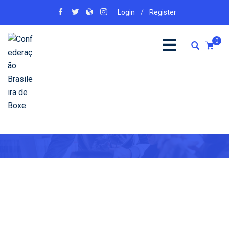
Login
/
Register
0
Register
Home
Register