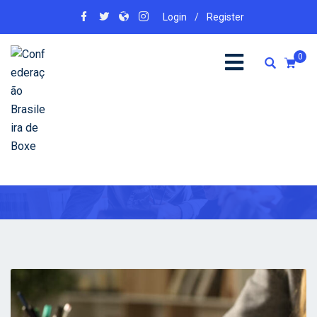
Login
/
Register
0
cursos
Home
cursos